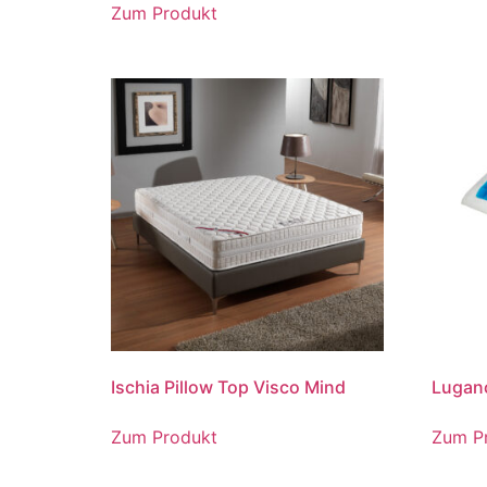
Zum Produkt
Ischia Pillow Top Visco Mind
Lugan
Zum Produkt
Zum P