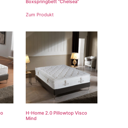
Boxspringbett “Chelsea“
Zum Produkt
co
H-Home 2.0 Pillowtop Visco
Mind