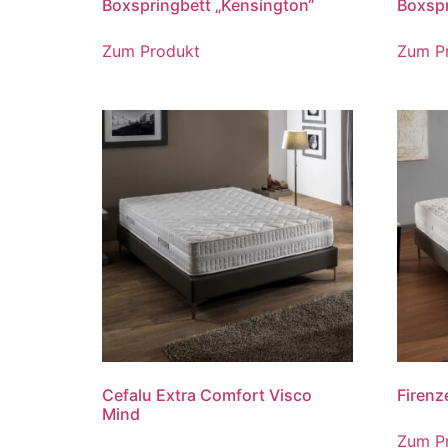
Boxspringbett „Kensington“
Boxspr
Zum Produkt
Zum P
Cefalu Extra Comfort Visco
Firenz
Mind
Zum P