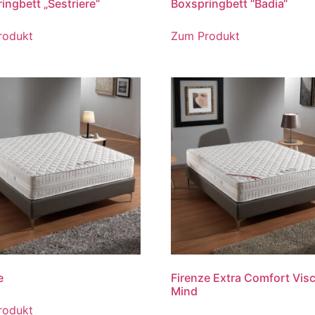
ingbett „Sestriere“
Boxspringbett “Badia“
rodukt
Zum Produkt
e
Firenze Extra Comfort Vis
Mind
rodukt