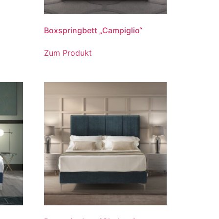
Boxspringbett „Campiglio“
Zum Produkt