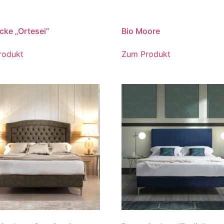
cke „Ortesei“
Bio Moore
rodukt
Zum Produkt