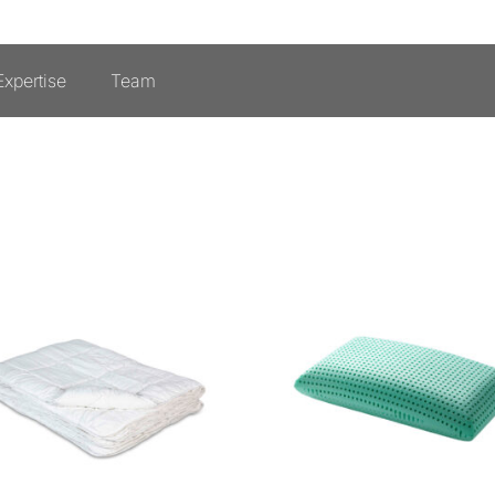
xpertise
Team